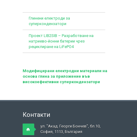
Глинени електроди за
суперкондензатори
Проект LIB2SIB – Разработване на
натриево-йонни батерии чрез
рециклиране на LiFePO4
Модифицирани електродни материали на
основа глина за приложение във
високоефективни суперкондензатори
Контакти
ул. "Акад. Георги Бончев", бл.10,
София, 1113, България