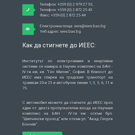
Телефон: +359 (0) 2 979 27 55,
Телефон: +359 (0) 2 872 25 43
Факс: +359 (0) 2 872 25 44
Електронна поща: iees@iees.bas.bg
Уеб адрес:
iees.bas.bg
Как да стигнете до ИЕЕС:
Институтът по електрохимия и енергийни
системи се намира в Научен комплекс на БАН -
IV-ти км, кв. "Гео Милев", София. В близост до
ИЕЕС има спирки на градския транспорт на
трамваи 20 и 23 и автобусни линии 1, 3, 5, 6, 11 и
75.
С автомобил можете да стигнете до ИЕЕС през
един от двата пропускателни входа на Научния
комплекс на БАН - IV-ти км: откъм бул.
"Шипченски проход" или откъм ул. "Акад. Георги
Бончев".